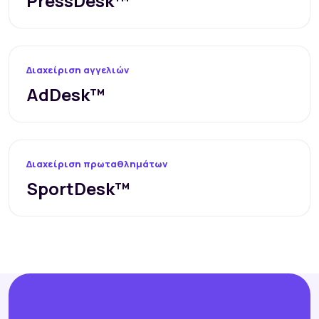
PressDesk™
Διαχείριση αγγελιών
AdDesk™
Διαχείριση πρωταθλημάτων
SportDesk™