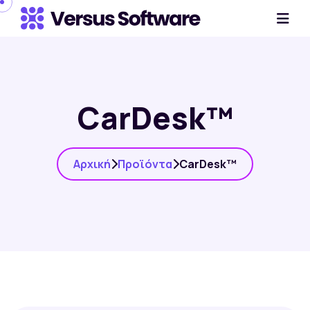
CarDesk™
Αρχική
Προϊόντα
CarDesk™