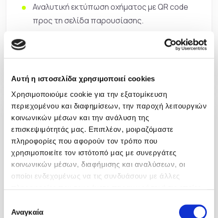
Αναλυτική εκτύπωση οχήματος με QR code
προς τη σελίδα παρουσίασης.
Υποστήριξη διαφημίσεων και διασύνδεση
με Google DFP.
Αυτή η ιστοσελίδα χρησιμοποιεί cookies
Χρησιμοποιούμε cookie για την εξατομίκευση
περιεχομένου και διαφημίσεων, την παροχή λειτουργιών
Ενδιαφέρον πελατών
κοινωνικών μέσων και την ανάλυση της
επισκεψιμότητάς μας. Επιπλέον, μοιραζόμαστε
Φόρμα ενδιαφέροντος με αυτόματη
πληροφορίες που αφορούν τον τρόπο που
συμπλήρωση στοιχείων οχήματος.
χρησιμοποιείτε τον ιστότοπό μας με συνεργάτες
κοινωνικών μέσων, διαφήμισης και αναλύσεων, οι
Αποστολή email στον υπεύθυνο
οποίοι ενδεχομένως να τις συνδυάσουν με άλλες
καταστήματος και πρόσβαση των
πληροφορίες που τους έχετε παραχωρήσει ή τις οποίες
αιτημάτων από το υποσύστημα
έχουν συλλέξει σε σχέση με την από μέρους σας χρήση
Επιλογή
διαχείρισης.
των υπηρεσιών τους.
Αναγκαία
συγκατάθεσης