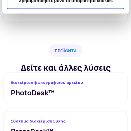
Χρησιμοποιήστε μόνο τα απαραίτητα cookies
το υποστηρίζει.
ΠΡΟΪΌΝΤΑ
Δείτε και άλλες λύσεις
Διαχείριση φωτογραφικού αρχείου
PhotoDesk™
Σύστημα διαχείρισης ύλης