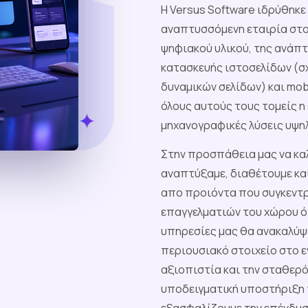
Η Versus Software ιδρύθηκε 
αναπτυσσόμενη εταιρία στο
ψηφιακού υλικού, της ανάπ
κατασκευής ιστοσελίδων (σ
δυναμικών σελίδων) και mob
όλους αυτούς τους τομείς 
μηχανογραφικές λύσεις υψ
Στην προσπάθεια μας να κα
αναπτύξαμε, διαθέτουμε κα
απο προιόντα που συγκεντ
επαγγελματιών του χώρου ό
υπηρεσίες μας θα ανακαλύψ
περιουσιακό στοιχείο στο ε
αξιοπιστία και την σταθερό
υποδειγματική υποστήριξη 
εξασφαλίζουμε την επένδυσή