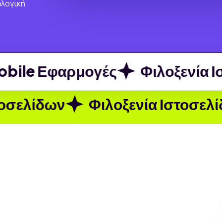
ολογική
le Εφαρμογές
Φιλοξενία Ιστ
δων
Φιλοξενία Ιστοσελίδων /