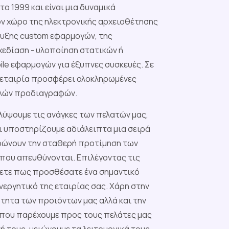
το 1999 και είναι μια δυναμικά
ν χώρο της ηλεκτρονικής αρχειοθέτησης
τυξης custom εφαρμογών, της
χεδίαση - υλοποίηση στατικών ή
ile εφαρμογών για έξυπνες συσκευές. Σε
η εταιρία προσφέρει ολοκληρωμένες
ηλών προδιαγραφών.
λύψουμε τις ανάγκες των πελατών μας,
ι υποστηρίζουμε αδιάλειπτα μια σειρά
ρώνουν την σταθερή προτίμηση των
που απευθύνονται. Επιλέγοντας τις
ετε πως προσθέσατε ένα σημαντικό
νεργητικό της εταιρίας σας. Χάρη στην
τητα των προιόντων μας αλλά και την
που παρέχουμε προς τους πελάτες μας
 τους, μειώνουμε τα λειτουργικά τους