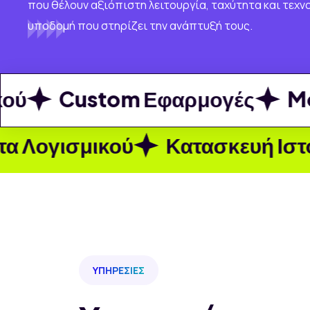
που θέλουν αξιόπιστη λειτουργία, ταχύτητα και τεχν
υποδομή που στηρίζει την ανάπτυξή τους.
Custom Εφαρμογές
Mobi
ισμικού
Κατασκευή Ιστοσελί
ΥΠΗΡΕΣΊΕΣ