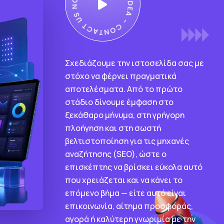
Σχεδιάζουμε την ιστοσελίδα σας με
στόχο να φέρνει πραγματικά
αποτελέσματα. Από το πρώτο
στάδιο δίνουμε έμφαση στο
ξεκάθαρο μήνυμα, στη γρήγορη
πλοήγηση και στη σωστή
βελτιστοποίηση για τις μηχανές
αναζήτησης (SEO), ώστε ο
επισκέπτης να βρίσκει εύκολα αυτό
που χρειάζεται και να κάνει το
επόμενο βήμα — είτε αυτό είναι
επικοινωνία, αίτημα προσφοράς,
αγορά ή καλύτερη γνωριμία με την