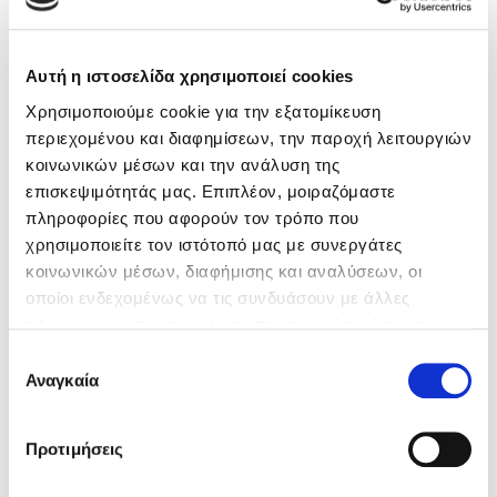
Αυτή η ιστοσελίδα χρησιμοποιεί cookies
Phone*
Χρησιμοποιούμε cookie για την εξατομίκευση
περιεχομένου και διαφημίσεων, την παροχή λειτουργιών
κοινωνικών μέσων και την ανάλυση της
επισκεψιμότητάς μας. Επιπλέον, μοιραζόμαστε
πληροφορίες που αφορούν τον τρόπο που
χρησιμοποιείτε τον ιστότοπό μας με συνεργάτες
Subject*
κοινωνικών μέσων, διαφήμισης και αναλύσεων, οι
οποίοι ενδεχομένως να τις συνδυάσουν με άλλες
πληροφορίες που τους έχετε παραχωρήσει ή τις οποίες
έχουν συλλέξει σε σχέση με την από μέρους σας χρήση
Επιλογή
των υπηρεσιών τους.
Αναγκαία
συγκατάθεσης
Message*
Προτιμήσεις